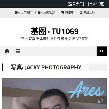
【登录会员】
【点击试用】
Skip
419电影网
GV俱乐部
购物车
注册会员
to
content
基图 · TU1069
艺术·写真·男体摄影·男性杂志·全见版·BTS花絮
写真: JACKY PHOTOGRAPHY