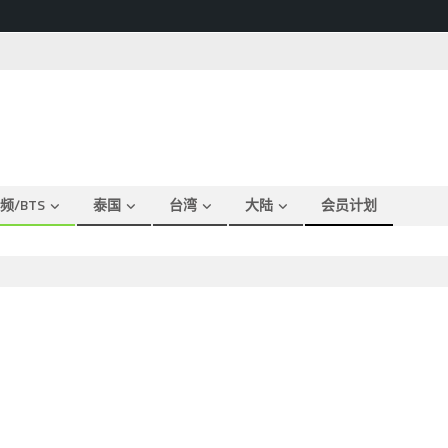
频/BTS
泰国
台湾
大陆
会员计划