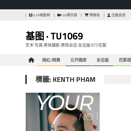
Skip
419电影网
GV俱乐部
购物车
注册会员
to
content
基图 · TU1069
艺术·写真·男体摄影·男性杂志·全见版·BTS花絮
网红/网黄
公开图库
全见版
花絮视
標籤: KENTH PHAM