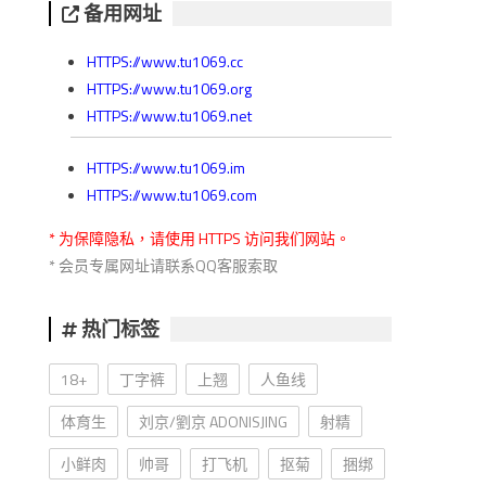
备用网址
HTTPS://www.tu1069.cc
HTTPS://www.tu1069.org
HTTPS://www.tu1069.net
HTTPS://www.tu1069.im
HTTPS://www.tu1069.com
* 为保障隐私，请使用 HTTPS 访问我们网站。
* 会员专属网址请联系QQ客服索取
热门标签
18+
丁字裤
上翘
人鱼线
体育生
刘京/劉京 ADONISJING
射精
小鲜肉
帅哥
打飞机
抠菊
捆绑