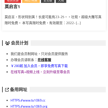
收费资源
网红/网黄
全见版
大陆
莫启言1
莫启言，形状特别美！长度可能有23-25。。壮观。超级大雕写真
限时免费。 本写真限时免费，有效期至：2022- […]
会员计划
我们是会员制网址，只对会员提供服务
办理会员请联系：
在线客服
￥280起 加入会员，即享免费写真下载
在线写真+视频上线，立刻升级至尊会员
备用网址
HTTPS://www.tu1069.cc
HTTPS://www.tu1069.org