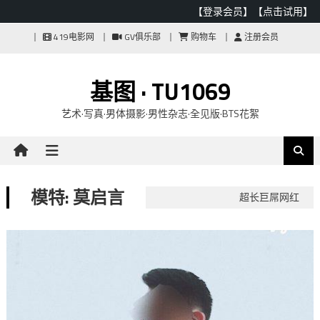
【登录会员】
【点击试用】
Skip
419电影网
GV俱乐部
购物车
注册会员
to
content
基图 · TU1069
艺术·写真·男体摄影·男性杂志·全见版·BTS花絮
模特: 莫启言
超长巨屌网红