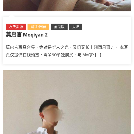
收费资源
网红/网黄
全见版
大陆
莫启言 Moqiyan 2
莫启言写真合集，绝对是华人之光。又粗又长上翘圆月弯刀。 本写
真仅提供在线预览，需￥50单独购买。与 MoQIY […]