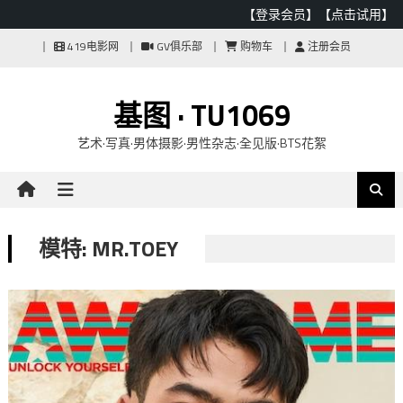
【登录会员】
【点击试用】
Skip
419电影网
GV俱乐部
购物车
注册会员
to
content
基图 · TU1069
艺术·写真·男体摄影·男性杂志·全见版·BTS花絮
模特: MR.TOEY