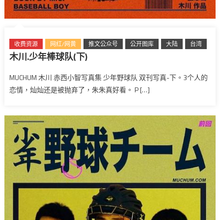
收费资源
网红/网黄
推文公众号
公开图库
大陆
台湾
木川.少年棒球队(下)
MUCHUM 木川 赤西小智写真集 少年野球队 双刊写真-下。3个人的
恋情，灿灿还是被抛弃了，朱朱真好看。 P […]