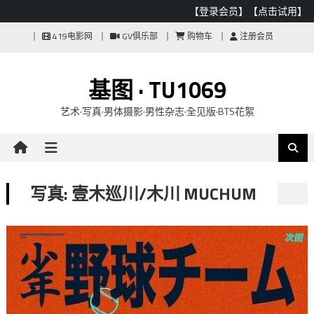
【登录会员】
【点击试用】
Skip
419电影网
GV俱乐部
购物车
注册会员
to
content
基图 · TU1069
艺术·写真·男体摄影·男性杂志·全见版·BTS花絮
写真: 壹木巡川/木川 MUCHUM