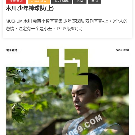
收费资源
网红/网黄
公开图库
大陆
台湾
木川.少年棒球队(上)
MUCHUM 木川 赤西小智写真集 少年野球队 双刊写真-上，3个人的
恋情，注定有一个是小丑。 PLUS版98 […]