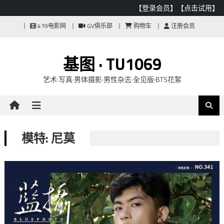
【登录会员】
【点击试用】
Skip
419电影网
GV俱乐部
购物车
注册会员
to
content
基图 · TU1069
艺术·写真·男体摄影·男性杂志·全见版·BTS花絮
模特: 尼莫