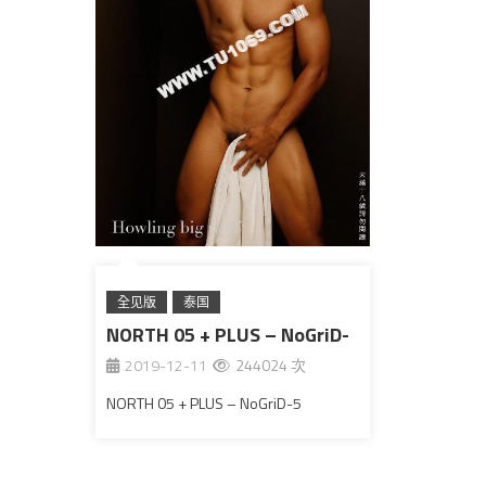
全见版
泰国
NORTH 05 + PLUS – NoGriD-
2019-12-11
244024 次
5
NORTH 05 + PLUS – NoGriD-5