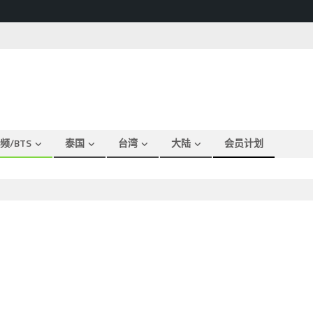
频/BTS
泰国
台湾
大陆
会员计划