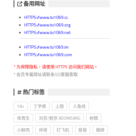
备用网址
HTTPS://www.tu1069.cc
HTTPS://www.tu1069.org
HTTPS://www.tu1069.net
HTTPS://www.tu1069.im
HTTPS://www.tu1069.com
* 为保障隐私，请使用 HTTPS 访问我们网站。
* 会员专属网址请联系QQ客服索取
热门标签
18+
丁字裤
上翘
人鱼线
体育生
刘京/劉京 ADONISJING
射精
小鲜肉
帅哥
打飞机
抠菊
捆绑