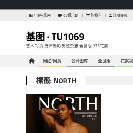
Skip
419电影网
GV俱乐部
购物车
注册会员
to
content
基图 · TU1069
艺术·写真·男体摄影·男性杂志·全见版·BTS花絮
网红/网黄
公开图库
全见版
花絮视
標籤: NORTH