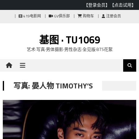
【登录会员】
【点击试用】
Skip
419电影网
GV俱乐部
购物车
注册会员
to
content
基图 · TU1069
艺术·写真·男体摄影·男性杂志·全见版·BTS花絮
写真: 晏人物 TIMOTHY‘S