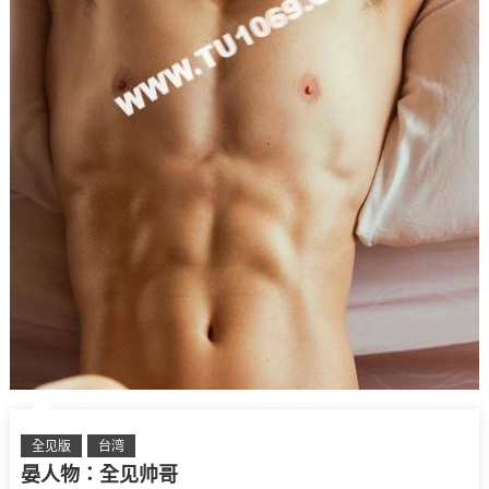
全见版
台湾
晏人物：全见帅哥