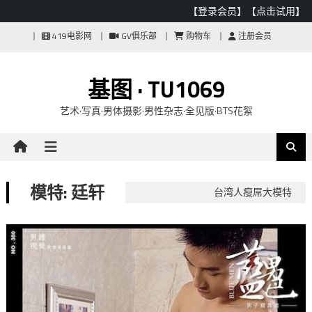
【登录会员】
【点击试用】
Skip
419电影网
GV俱乐部
购物车
注册会员
to
content
基图 · TU1069
艺术·写真·男体摄影·男性杂志·全见版·BTS花絮
模特: 廷轩
台湾人瘦屌大模特