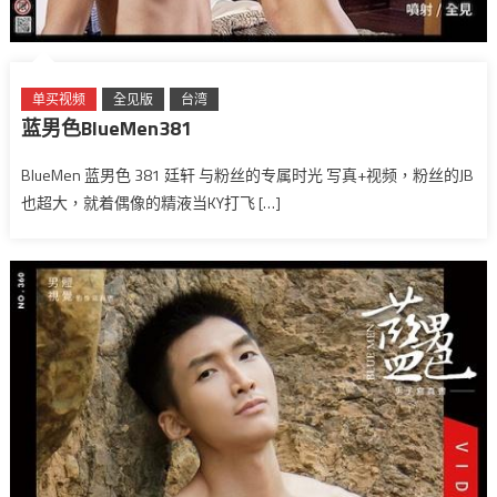
单买视频
全见版
台湾
蓝男色BlueMen381
BlueMen 蓝男色 381 廷轩 与粉丝的专属时光 写真+视频，粉丝的JB
也超大，就着偶像的精液当KY打飞 […]