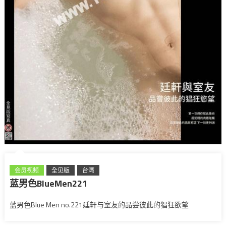
会员视频
全见版
台湾
蓝男色BlueMen221
蓝男色Blue Men no.221廷轩与室友的品尝彼此的猖狂欲望