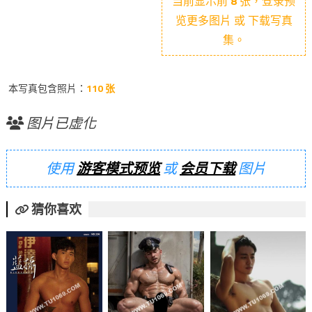
当前显示前
8
张，登录预
览更多图片 或 下载写真
集。
本写真包含照片：
110 张
图片已虚化
使用
游客模式预览
或
会员下载
图片
猜你喜欢