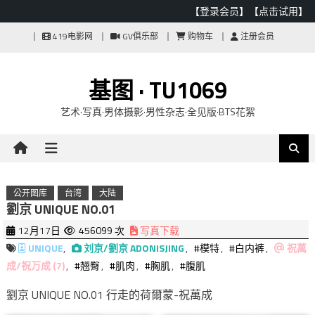
【登录会员】
【点击试用】
Skip
419电影网
GV俱乐部
购物车
注册会员
to
content
基图 · TU1069
艺术·写真·男体摄影·男性杂志·全见版·BTS花絮
公开图库
台湾
大陆
劉京 UNIQUE NO.01
12月17日
456099 次
写真下载
UNIQUE
,
刘京/劉京 ADONISJING
,
#模特
,
#白内裤
,
祝萬
成/祝万成 (7)
,
#翘臀
,
#肌肉
,
#胸肌
,
#腹肌
劉京 UNIQUE NO.01 行走的荷爾蒙-祝萬成