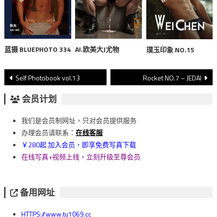
蓝摄 BLUEPHOTO 334
AI.欧美大J尤物
璞玉印象 NO.15
文
Self Photobook vol.13
Rocket NO.7 – JEDAI
章
会员计划
導
我们是会员制网址，只对会员提供服务
覽
办理会员请联系：
在线客服
￥280起 加入会员，即享免费写真下载
在线写真+视频上线，立刻升级至尊会员
备用网址
HTTPS://www.tu1069.cc