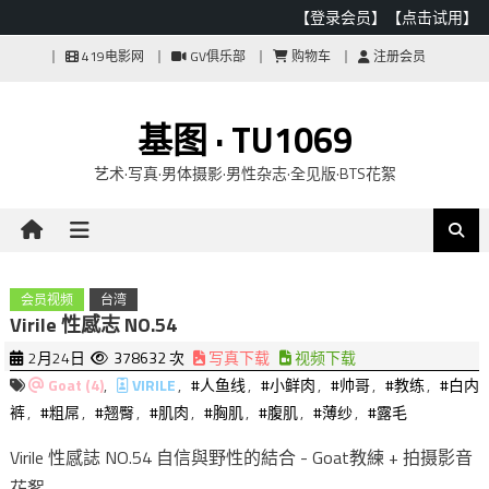
【登录会员】
【点击试用】
Skip
419电影网
GV俱乐部
购物车
注册会员
to
content
基图 · TU1069
艺术·写真·男体摄影·男性杂志·全见版·BTS花絮
会员视频
台湾
Virile 性感志 NO.54
2月24日
378632 次
写真下载
视频下载
Goat (4)
,
VIRILE
,
#人鱼线
,
#小鲜肉
,
#帅哥
,
#教练
,
#白内
裤
,
#粗屌
,
#翘臀
,
#肌肉
,
#胸肌
,
#腹肌
,
#薄纱
,
#露毛
Virile 性感誌 NO.54 自信與野性的結合 - Goat教練 + 拍摄影音
花絮