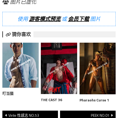
图片已虚化
使用
游客模式预览
或
会员下载
图片
猜你喜欢
叮当猫
THE CAST 36
Pharaohs Curse 1
文
Virile 性感志 NO.53
PEEK NO.01