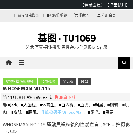
【登录会员】
【点击试用】
Skip
419电影网
GV俱乐部
购物车
注册会员
to
content
基图 · TU1069
艺术·写真·男体摄影·男性杂志·全见版·BTS花絮
BTS拍摄花絮视频
会员视频
全见版
台湾
WHOSEMAN NO.115
11月28日
485683 次
写真下载
#Jack
,
#人鱼线
,
#体育生
,
#白内裤
,
#直男
,
#粗屌
,
#翘臀
,
#肌
肉
,
#胸肌
,
#腹肌
,
誰の男子 WhoseMan
,
#露毛
,
#黑屌
WHOSEMAN NO.115 運動員鍛鍊後的性感宣言-JACK + 拍摄影
音花絮