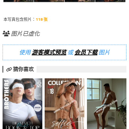
本写真包含照片：
118 张
图片已虚化
使用
游客模式预览
或
会员下载
图片
猜你喜欢