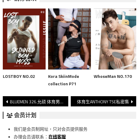
LOSTBOY NO.02
Kora SkiinMode
WhoseMan NO.170
collection P71
文
BLUEMEN 326.允硕 体育男神大解禁
体育生ANTHONY TSE私密集
章
会员计划
導
我们是会员制网址，只对会员提供服务
覽
办理会员请联系：
在线客服