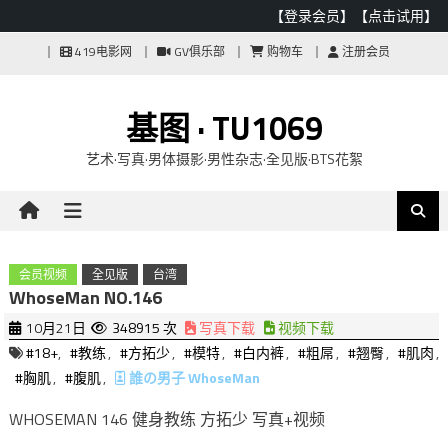
【登录会员】
【点击试用】
Skip
419电影网
GV俱乐部
购物车
注册会员
to
content
基图 · TU1069
艺术·写真·男体摄影·男性杂志·全见版·BTS花絮
会员视频
全见版
台湾
WhoseMan NO.146
10月21日
348915 次
写真下载
视频下载
#18+
,
#教练
,
#方拓少
,
#模特
,
#白内裤
,
#粗屌
,
#翘臀
,
#肌肉
,
#胸肌
,
#腹肌
,
誰の男子 WhoseMan
WHOSEMAN 146 健身教练 方拓少 写真+视频