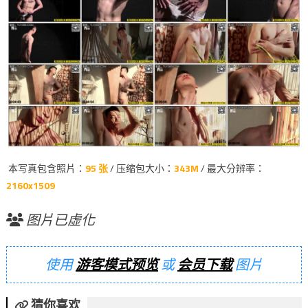
本写真包含照片：
95 张
/ 压缩包大小：
343M
/ 最大分辨率：
2160x1509
图片已虚化
使用
游客模式预览
或
会员下载
图片
猜你喜欢