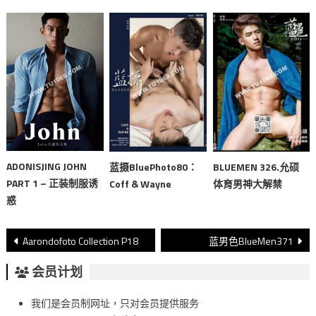
ADONISJING JOHN
蓝摄BluePhoto80：
BLUEMEN 326.允硕
PART 1 – 正装制服诱
Coff & Wayne
体育男神大解禁
惑
文
Aarondofoto Collection P18
蓝男色BlueMen371
章
会员计划
導
我们是会员制网址，只对会员提供服务