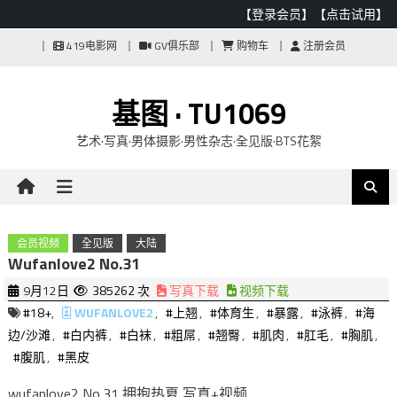
【登录会员】
【点击试用】
Skip
419电影网
GV俱乐部
购物车
注册会员
to
content
基图 · TU1069
艺术·写真·男体摄影·男性杂志·全见版·BTS花絮
会员视频
全见版
大陆
Wufanlove2 No.31
9月12日
385262 次
写真下载
视频下载
#18+
,
WUFANLOVE2
,
#上翘
,
#体育生
,
#暴露
,
#泳裤
,
#海
边/沙滩
,
#白内裤
,
#白袜
,
#粗屌
,
#翘臀
,
#肌肉
,
#肛毛
,
#胸肌
,
#腹肌
,
#黑皮
wufanlove2 No.31 拥抱热夏 写真+视频