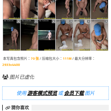
本写真包含照片：
70 张
/ 压缩包大小：
111M
/ 最大分辨率：
2933x4400
图片已虚化
使用
游客模式预览
或
会员下载
图片
猜你喜欢