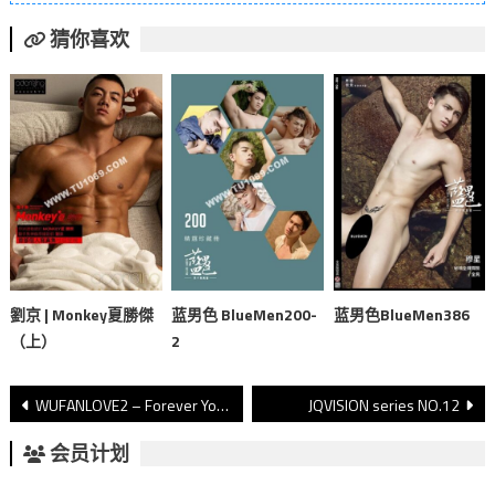
猜你喜欢
劉京 | Monkey夏勝傑
蓝男色 BlueMen200-
蓝男色BlueMen386
（上）
2
文
WUFANLOVE2 – Forever Young
JQVISION series NO.12
章
会员计划
導