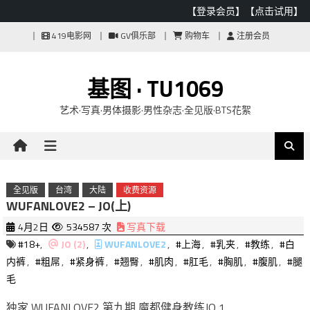
【登录会员】
【点击试用】
Skip
419电影网
GV俱乐部
购物车
注册会员
to
content
基图 · TU1069
艺术·写真·男体摄影·男性杂志·全见版·BTS花絮
全见版
台湾
大陆
收费资源
WUFANLOVE2 – JO(上)
4月2日
534587 次
写真下载
#18+
,
JO (2)
,
WUFANLOVE2
,
#上海
,
#乳夹
,
#教练
,
#白
内裤
,
#粗屌
,
#紧身裤
,
#翘臀
,
#肌肉
,
#肛毛
,
#胸肌
,
#腹肌
,
#腿
毛
独家 WUFANLOVE2 第九期 魔都健身教练JO 1