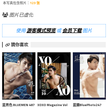
本写真包含照片：
123 张
图片已虚化
使用
游客模式预览
或
会员下载
图片
猜你喜欢
蓝男色 BLUEMEN 487
XOXO Magazine Vol
蓝摄BluePhoto247