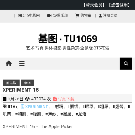
【登录会员】
【点击试用】
Skip
419电影网
GV俱乐部
购物车
注册会员
to
content
基图 · TU1069
艺术·写真·男体摄影·男性杂志·全见版·BTS花絮
全见版
泰国
XPERIMENT 16
8月26日
433034 次
写真下载
#18+
,
XPERIMENT
,
#射精
,
#捆绑
,
#眼罩
,
#粗屌
,
#翘臀
,
#
肌肉
,
#胸肌
,
#腹肌
,
#薄纱
,
#黑屌
,
#龙治
XPERIMENT 16 - The Apple Picker