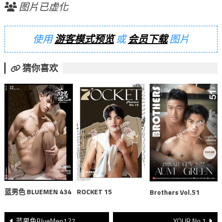
图片已虚化
使用
游客模式预览
或
会员下载
图片
猜你喜欢
蓝男色 BLUEMEN 434
ROCKET 15
Brothers Vol.51
文
蓝男色BlueMen127
YOUR No.1