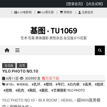
【登录会员】
【点击试用】
Skip
419电影网
GV俱乐部
购物车
注册会员
to
content
基图 · TU1069
艺术·写真·男体摄影·男性杂志·全见版·BTS花絮
全见版
台湾
YILO PHOTO NO.10
8月11日
302990 次
写真下载
#18+
,
#HEIKAL
,
#乳环
,
#模特
,
#爷们
,
#白内裤
,
#直男
,
#粗屌
,
#翘臀
,
#肌肉
,
#胸肌
,
#腹肌
,
#艺裸摄影 YILO PHOTO
YILO PHOTO NO.10 - IN A ROOM：HEIKAL，超MAN直男模
特！粗糙帅大叔。