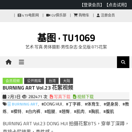
【登录会员】
【点击试用】
Skip
419电影网
GV俱乐部
购物车
注册会员
to
content
基图 · TU1069
艺术·写真·男体摄影·男性杂志·全见版·BTS花絮
会员视频
公开图库
台湾
大陆
BURNING ART Vol.23 花絮视频
2月3日
282471 次
写真下载
视频下载
BURNING ART
,
#DONG HUI
,
#丁字裤
,
#体育生
,
#健身房
,
#教
练
,
#模特
,
#白内裤
,
#粗腿
,
#翘臀
,
#肌肉
,
#胸肌
,
#腹肌
BURNING ART Vol.23 DONG HUI 拍摄花絮BTS，穿单丁深蹲，
直接卡屁缝里，真性感。