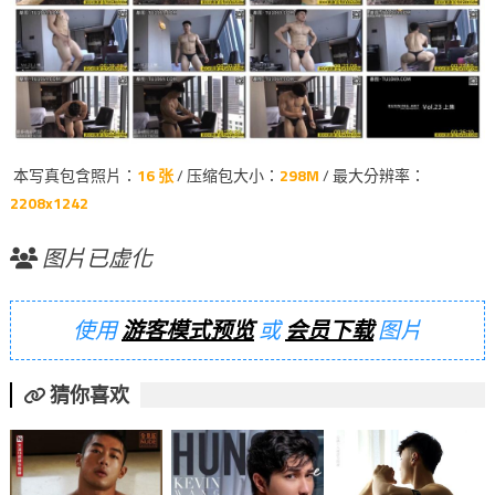
本写真包含照片：
16 张
/ 压缩包大小：
298M
/ 最大分辨率：
2208x1242
图片已虚化
使用
游客模式预览
或
会员下载
图片
猜你喜欢