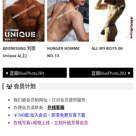
ALL MY BOYS 06
ADONISJING 刘京
HUNGER HOMME
Unique 4(上)
NO.13
文
蓝摄BluePhoto281
蓝摄BluePhoto282
章
会员计划
導
我们是会员制网址，只对会员提供服务
覽
办理会员请联系：
在线客服
￥280起 加入会员，即享免费写真下载
在线写真+视频上线，立刻升级至尊会员