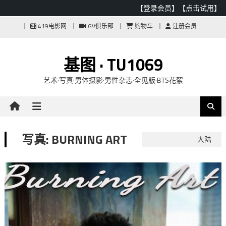
【登录会员】
【点击试用】
Skip
419电影网
GV俱乐部
购物车
注册会员
to
content
基图 · TU1069
艺术·写真·男体摄影·男性杂志·全见版·BTS花絮
写真: BURNING ART
大陆