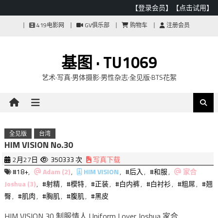
【登录会员】
【点击试用】
Skip
419电影网
GV俱乐部
购物车
注册会员
to
content
基图 · TU1069
艺术·写真·男体摄影·男性杂志·全见版·BTS花絮
全见版
台湾
HIM VISION No.30
2月27日
350333 次
写真下载
#18+
,
Adam (2)
,
HIM VISION
,
#后入
,
#和服
,
家合
Joshua (3)
,
#射精
,
#模特
,
#正装
,
#白内裤
,
#白衬衫
,
#粗屌
,
#翘
臀
,
#肌肉
,
#胸肌
,
#腹肌
,
#黑皮
HIM VISION 30 制服情人 Uniform Lover Joshua 家合