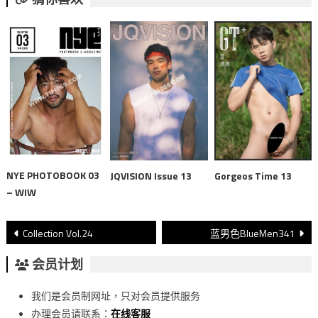
NYE PHOTOBOOK 03
JQVISION Issue 13
Gorgeos Time 13
– WIW
文
Collection Vol.24
蓝男色BlueMen341
章
会员计划
導
我们是会员制网址，只对会员提供服务
覽
办理会员请联系：
在线客服