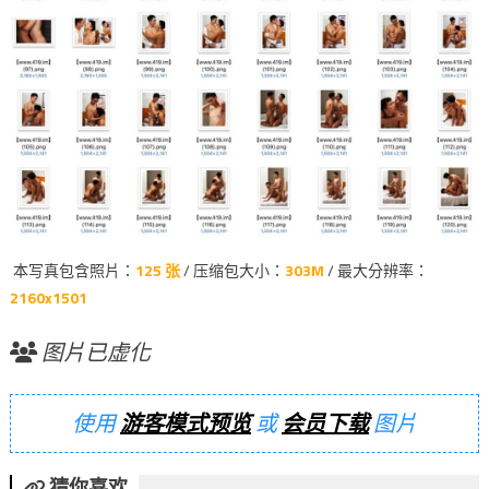
本写真包含照片：
125 张
/ 压缩包大小：
303M
/ 最大分辨率：
2160x1501
图片已虚化
使用
游客模式预览
或
会员下载
图片
猜你喜欢