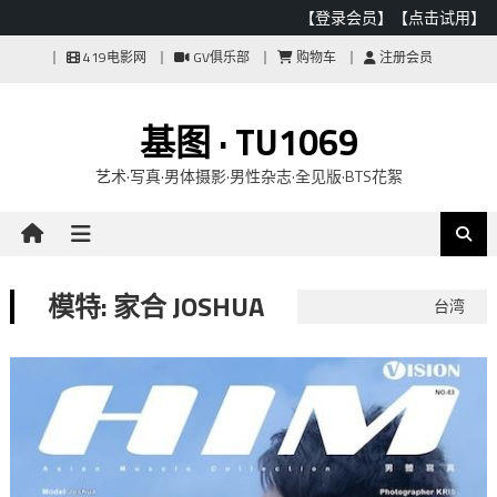
【登录会员】
【点击试用】
Skip
419电影网
GV俱乐部
购物车
注册会员
to
content
基图 · TU1069
艺术·写真·男体摄影·男性杂志·全见版·BTS花絮
模特: 家合 JOSHUA
台湾