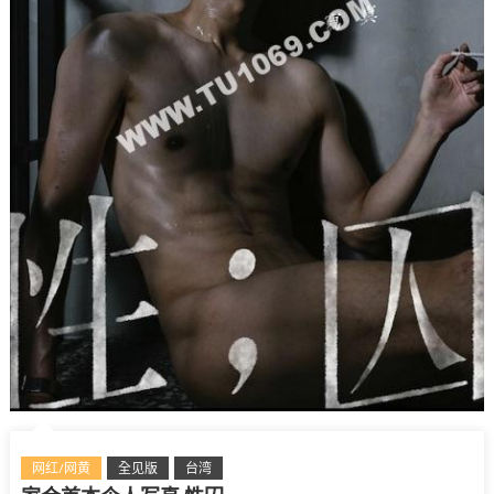
网红/网黄
全见版
台湾