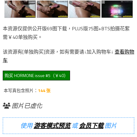
本资源仅提供公开版69图下载，PLUS版75图+BTS拍摄花絮
需￥40单独购买。
该资源有[单独购买]资源，如有需要请↓加入购物车↓
查看购物
车
本写真包含照片：
144 张
图片已虚化
使用
游客模式预览
或
会员下载
图片