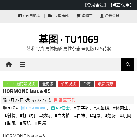
【登录会员】
【点击试用】
Skip
419电影网
GV俱乐部
购物车
注册会员
to
content
基图 · TU1069
艺术·写真·男体摄影·男性杂志·全见版·BTS花絮
BTS拍摄花絮视频
全见版
单买视频
台湾
收费资源
HORMONE Issue #5
7月23日
577377 次
写真下载
#18+
,
HORMONE
,
R2任壬
,
#丁字裤
,
#人鱼线
,
#体育生
,
#射精
,
#打飞机
,
#模特
,
#白内裤
,
#白袜
,
#粗屌
,
#翘臀
,
#肌肉
,
#胸肌
,
#腹肌
,
#黑屌
HORMONE issue #5