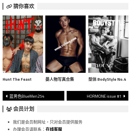
猜你喜欢
Hunt The Feast
晏人物写真合集
型体 BodyStyle No.4
文
蓝男色BlueMen254
HORMONE issue #1
章
会员计划
導
我们是会员制网址，只对会员提供服务
覽
办理会员请联系：
在线客服