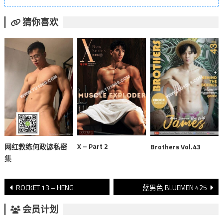
猜你喜欢
X – Part 2
网红教练何政谚私密
Brothers Vol.43
集
文
ROCKET 13 – HENG
蓝男色 BLUEMEN 425
章
会员计划