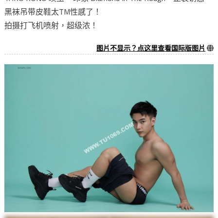
黑袜吊带皮鞋太TM性感了！
拍摄打飞机喷射，超级浓！
图片不显示？点这里查看国际版图片