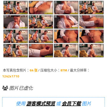
本写真包含照片：
64 张
/ 压缩包大小：
87M
/ 最大分辨率：
1242x1710
图片已虚化
使用
游客模式预览
或
会员下载
图片