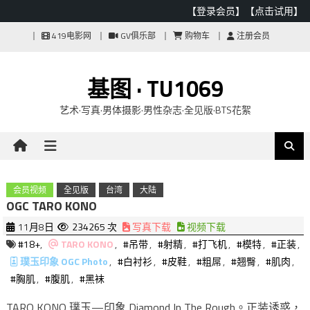
【登录会员】
【点击试用】
Skip
419电影网
GV俱乐部
购物车
注册会员
to
content
基图 · TU1069
艺术·写真·男体摄影·男性杂志·全见版·BTS花絮
会员视频
全见版
台湾
大陆
OGC TARO KONO
11月8日
234265 次
写真下载
视频下载
#18+
,
TARO KONO
,
#吊带
,
#射精
,
#打飞机
,
#模特
,
#正装
,
璞玉印象 OGC Photo
,
#白衬衫
,
#皮鞋
,
#粗屌
,
#翘臀
,
#肌肉
,
#胸肌
,
#腹肌
,
#黑袜
TARO KONO 璞玉—印象 Diamond In The Rough。正装诱惑，