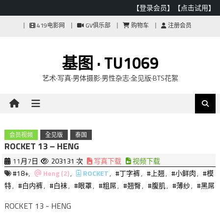
【登录会员】
【点击试用】
Skip
419电影网
GV俱乐部
购物车
注册会员
to
content
基图 · TU1069
艺术·写真·男体摄影·男性杂志·全见版·BTS花絮
会员视频
全见版
泰国
ROCKET 13 – HENG
11月7日
203131 次
写真下载
视频下载
#18+
,
Heng (2)
,
ROCKET
,
#丁字裤
,
#上翘
,
#小鲜肉
,
#模
特
,
#白内裤
,
#白袜
,
#眼罩
,
#粗屌
,
#翘臀
,
#腹肌
,
#薄纱
,
#黑屌
ROCKET 13 - HENG