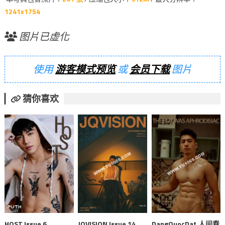
1241x1754
图片已虚化
使用
游客模式预览
或
会员下载
图片
猜你喜欢
HOST Issue 6
JQVISION Issue 14
DangQuocDat.人间春