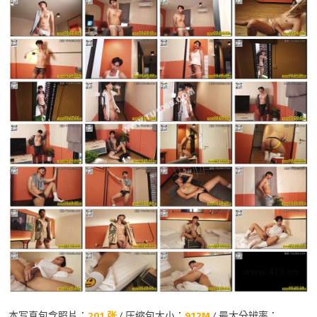
本写真包含照片：
201 张
/ 压缩包大小：
912M
/ 最大分辨率：