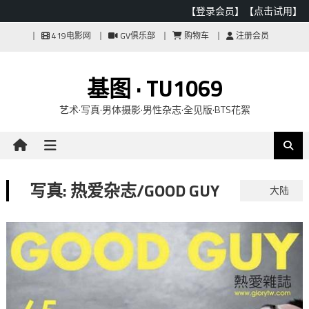
【登录会员】
【点击试用】
Skip
419电影网
GV俱乐部
购物车
注册会员
to
content
基图 · TU1069
艺术·写真·男体摄影·男性杂志·全见版·BTS花絮
写真: 热爱杂志/GOOD GUY
大陆