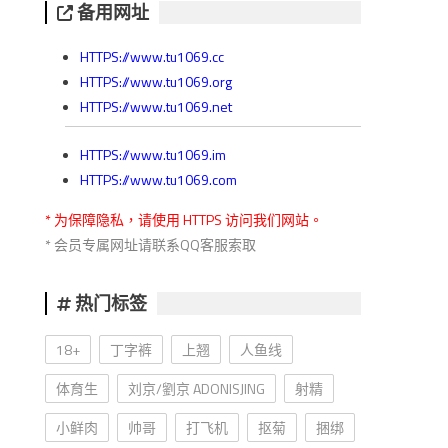
备用网址
HTTPS://www.tu1069.cc
HTTPS://www.tu1069.org
HTTPS://www.tu1069.net
HTTPS://www.tu1069.im
HTTPS://www.tu1069.com
* 为保障隐私，请使用 HTTPS 访问我们网站。
* 会员专属网址请联系QQ客服索取
热门标签
18+
丁字裤
上翘
人鱼线
体育生
刘京/劉京 ADONISJING
射精
小鲜肉
帅哥
打飞机
抠菊
捆绑