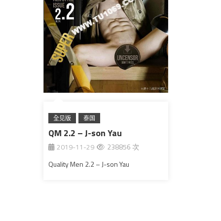
全见版
泰国
QM 2.2 – J-son Yau
2019-11-29
238856 次
Quality Men 2.2 – J-son Yau