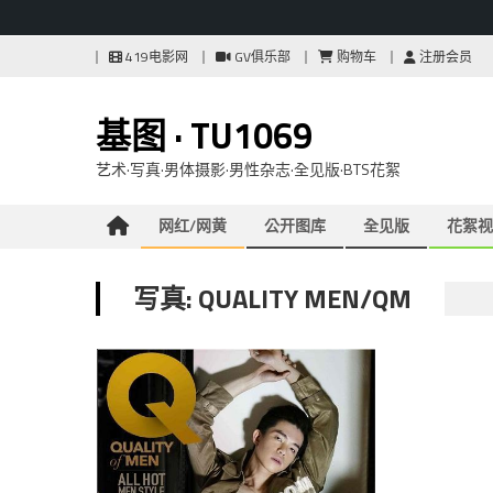
Skip
419电影网
GV俱乐部
购物车
注册会员
to
content
基图 · TU1069
艺术·写真·男体摄影·男性杂志·全见版·BTS花絮
网红/网黄
公开图库
全见版
花絮视
写真: QUALITY MEN/QM