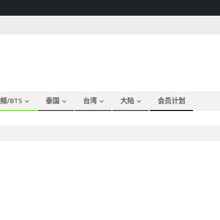
频/BTS
泰国
台湾
大陆
会员计划