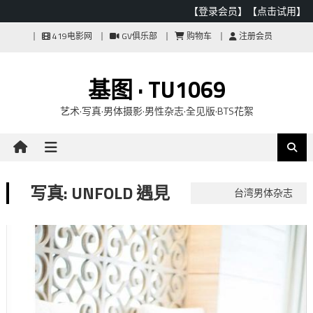
【登录会员】
【点击试用】
Skip
419电影网
GV俱乐部
购物车
注册会员
to
content
基图 · TU1069
艺术·写真·男体摄影·男性杂志·全见版·BTS花絮
写真: UNFOLD 遇見
台湾男体杂志