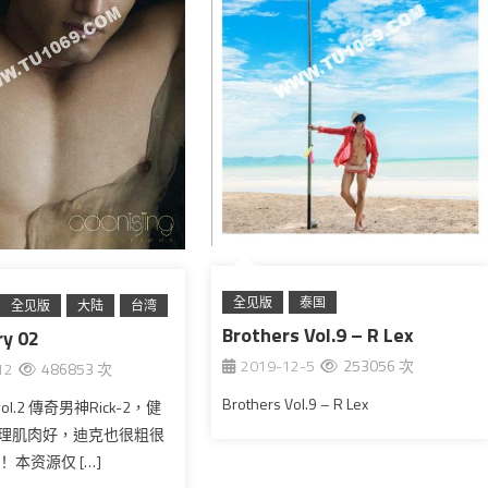
全见版
泰国
全见版
大陆
台湾
Brothers Vol.9 – R Lex
y 02
2019-12-5
253056 次
12
486853 次
Brothers Vol.9 – R Lex
 vol.2 傳奇男神Rick-2，健
理肌肉好，迪克也很粗很
 本资源仅 […]