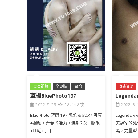
会员视频
全见版
台湾
收费资源
蓝摄BluePhoto197
Legendar
2022-5-25
422162 次
2022-3-
BluePhoto 蓝摄 197 凯凯 & JACKY 写真
Legendary
+视频，青春的活力，连射2次！腿毛
美冠军的处
+肛毛+ […]
黑，力量型！