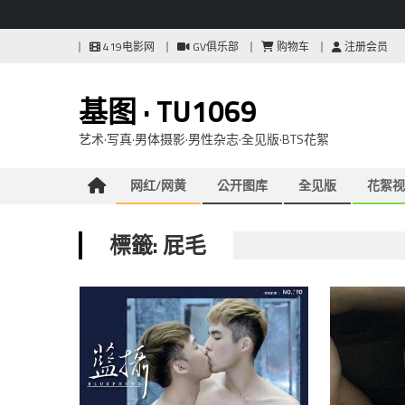
Skip
419电影网
GV俱乐部
购物车
注册会员
to
content
基图 · TU1069
艺术·写真·男体摄影·男性杂志·全见版·BTS花絮
网红/网黄
公开图库
全见版
花絮视
標籤: 屁毛