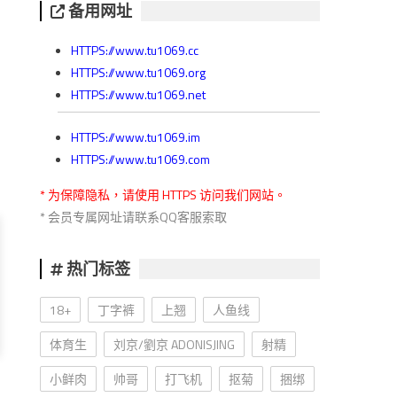
备用网址
HTTPS://www.tu1069.cc
HTTPS://www.tu1069.org
HTTPS://www.tu1069.net
HTTPS://www.tu1069.im
HTTPS://www.tu1069.com
* 为保障隐私，请使用 HTTPS 访问我们网站。
* 会员专属网址请联系QQ客服索取
热门标签
18+
丁字裤
上翘
人鱼线
体育生
刘京/劉京 ADONISJING
射精
小鲜肉
帅哥
打飞机
抠菊
捆绑